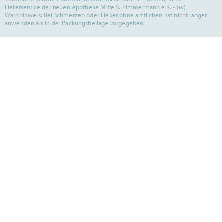
Lieferservice der neuen Apotheke Mitte S. Zimmermann e.K. - (w)
Warnhinweis: Bei Schmerzen oder Fieber ohne ärztlichen Rat nicht länger
anwenden als in der Packungsbeilage vorgegeben!