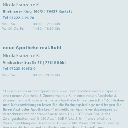
Nicola Franzen e.K.
Rheinauer Ring 160/3 | 76437 Rastatt
Tel 07222 2 96 76
Mo. – Sa.
08:00 - 12:30 Uhr
Mo. Di. Do. Fr.
14:30 - 18:30 Uhr
neue Apotheke real.Bühl
Nicola Franzen e.K.
Vimbucher Straße 75 | 77815 Bühl
Tel 07223 80652-0
Mo. – Sa.
09:00 - 20:00 Uhr
* Ersparnis zum nichtvergünstigten, jeweiligen Apothekenverkaufspreis in
einer neuen Apotheke S. Zimmermann e.K., in einer neuen Apotheke U.
Zimmermann e.K. oder einer neuen Apotheke N. Franzen e.K. -
¹ Zu Risiken
und Nebenwirkungen lesen Sie die Packungsbeilage und fragen Sie
Ihren Arzt oder Apotheker.
- ² einheitlicher Apothekenabgabepreis zur
Verrechnung mit der Krankenkasse nach § 129 SGB V vor Abzug des
Zwangsrabattes nach § 130 Abs. 1 SGB V (akt. 5 %) - ³ unverbindliche
Preisempfehlung des Herstellers - Hinweis: Alle Preise inkl. MwSt. solange
Vorrat reicht. Irrtum und alle Rechte vorbehalten. *¹ Bestell,- und